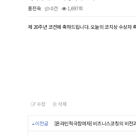
홍진숙
0건
1,697회
제 20주년 코컨페 축하드립니다. 오늘의 코치상 수상자 
수정
삭제
이전글
[온라인적극참여자] 비즈니스코칭의 비전