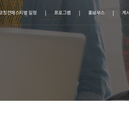
코칭컨페스티벌 일정
프로그램
홍보부스
게